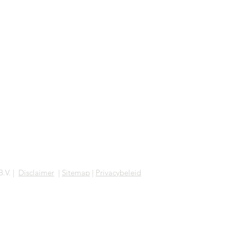
l/amstelbest</loc>
lastmod>
l/villablaricum</loc>
lastmod>
nl/woonhuislunteren</loc>
lastmod>
B.V. |
Disclaimer
|
Sitemap
|
Privacybeleid